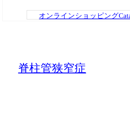
オンラインショッピングCatalog
倍ズーム双眼鏡 クラブトリノ32
までこなす高倍率180倍ズー
[link]YYYZZ05
おいしいものクイック パン
[link]HHHZZ034
[link
リーコム・シノワ
生き物アーカイブ 世界哺乳類
脊柱管狭窄症
[lin
ハンドブック)
[link]FFFXX05
ドライブウェブ 関東周辺ペ
温泉宿
オンラインショッピングCat
[eappeal]BBBBB07
さりげなくインテリアで風水
の風水”の最高傑作
[eappeal]BBBBB012
美容専門 ネイルテキスト―