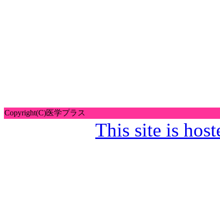
[eappe
す、すべての方に Inforest mo
[eappeal]BBBBB08
おいしいものクイック 旬の
困ったときの風水アーカイブ
[eappeal]BBBBB096
キーナンバーが明かすあな
[eappe
生き物アーカイブ ムツゴロ
こぶしつけの学校 Gakken Mo
姓名判断ライブ 魔法の杖―THE
Copyright(C)医学プラス
This site is ho