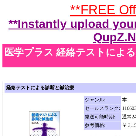
**FREE Off
**Instantly upload your
QupZ.N
医学プラス 経絡テストによ
経絡テストによる診断と鍼治療
ジャンル:
本
セールスランク:
11660
発送可能時期:
通常2
参考価格:
￥ 3,1