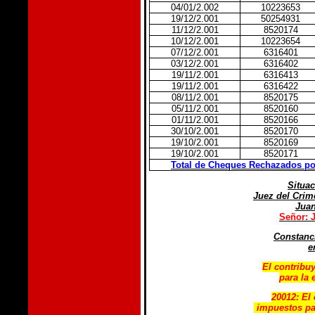
04/01/2.002
10223653
19/12/2.001
50254931
11/12/2.001
8520174
10/12/2.001
10223654
07/12/2.001
6316401
03/12/2.001
6316402
19/11/2.001
6316413
19/11/2.001
6316422
08/11/2.001
8520175
05/11/2.001
8520160
01/11/2.001
8520166
30/10/2.001
8520170
19/10/2.001
8520169
19/10/2.001
8520171
Total de Cheques Rechazados por
Situac
Juez del Crim
Juan
Señor: 
Constanci
e
El contribu
para la 
20012: El
impuestos par