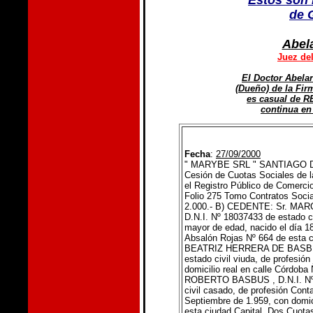
Estos son 
de 
Abel
Juez de
El Doctor Abela
(Dueño) de la Fir
es casual de 
continua en
Fecha
:
27/09/2000
"
MARYBE SRL
"
SANTIAGO 
Cesión de Cuotas Sociales de l
el Registro Público de Comercio
Folio 275 Tomo Contratos Socia
2.000.- B) CEDENTE: Sr.
MAR
D.N.I. Nº
18037433
de estado ci
mayor de edad, nacido el día 18
Absalón Rojas Nº 664 de esta c
BEATRIZ HERRERA DE BAS
estado civil viuda, de profesión
domicilio real en calle Córdoba
ROBERTO BASBUS
, D.N.I. N
civil casado, de profesión Cont
Septiembre de 1.959, con domic
esta ciudad Capital, Dos Cuota