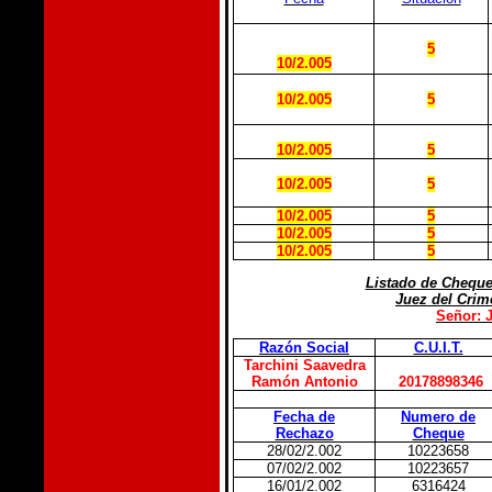
5
10/2.005
10/2.005
5
10/2.005
5
10/2.005
5
10/2.005
5
10/2.005
5
10/2.005
5
Listado de Cheque
Juez del Crim
Señor: 
Razón Social
C.U.I.T.
Tarchini Saavedra
Ramón Antonio
20178898346
Fecha de
Numero de
Rechazo
Cheque
28/02/2.002
10223658
07/02/2.002
10223657
16/01/2.002
6316424