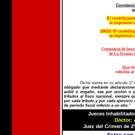
Constanci
e
El contribuyen
la impresión 
20010: El contribu
la impresión 
Constancia de Inscr
de La Termas de
Que di
referida a
Dicha norma en su articulo 1º 
obligado que mediante declaraciones
ardid o engaño, sea por acción o p
tributos al fisco nacional, siempre
por cada tributo y por cada ejercicio
de período fiscal inferior a un año.”
Jueces Inhabilitados
Doctor:
Juez del Crimen de 2