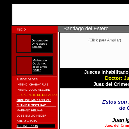
Santiago del Estero
I
NICIO
(Click para Ampliar)
Gobernador:
Dr: Gerardo
Zamora
Ministro de
Gobierno:
José Emilio
Neder
Jueces Inhabilitados
Doctor: Ju
AUTORIDADES
Juez del Crime
INTEND. CHABAY RUIZ
INTEND. JULIO ALEGRE
EL GABINETE DE GERARDO
GUSTAVO MARIANO PAZ
Estos son 
JUAN BAUTISTA PAZ
de 
MARIANO HELMAN
JOSE EMILIO NEDER
Juan I
ATILIO CHARA
Juez del Cri
TESTAFERROS