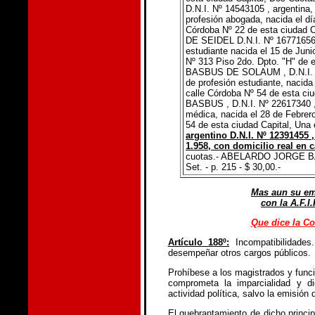
D.N.I. Nº
14543105
, argentina,
profesión abogada, nacida el dí
Córdoba Nº 22 de esta ciudad C
DE SEIDEL
D.N.I. Nº
1677165
estudiante nacida el 15 de Juni
Nº 313 Piso 2do. Dpto. "H" de e
BASBUS DE SOLAUM
, D.N.I
de profesión estudiante, nacida 
calle Córdoba Nº 54 de esta ciu
BASBUS
, D.N.I. Nº
22617340
,
médica, nacida el 28 de Febrero
54 de esta ciudad Capital, Una
argentino D.N.I. Nº
12391455
,
1.958, con domicilio real en 
cuotas.- ABELARDO JORGE BASB
Set. - p. 215 - $ 30,00.-
Mas aun su em
con la A.F.I
Que dice la Co
Artículo 188º:
Incompatibilidades
desempeñar otros cargos públicos.
Prohíbese a los magistrados y funci
comprometa la imparcialidad y d
actividad política, salvo la emisión 
El quebrantamiento de dicho princi