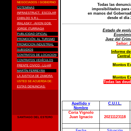
NEGOCIADOS / GOBIERNO
Todas las denunci
COTEMINAS
imposibilitados para 
INFRAESTRUCT. ESCOLAR
en manos del Gobernado
desde el día 
CABILDO S.R.L.
IRALASKY - AVION GOB.
JORGE ITURRIAGA
Estado de evol
PUBLICIDAD OFICIAL
Económic
Juez del Crim
PROMOCIÓN AL TURISMO
Señor: 
PROMOCION INDUSTRIAL
SUBSIDIOS
Informe de
CONTRATOS DE LOCACION
Central
CONTRATOS VEHÍCULOS
Montos Ex
FRENTE CIVICO - LU-AR
MARTÍN FERREYRA
LA JUSTICIA DE ZAMORA
Montos Ex
USTED SE ACUERDA DE:
Todas las deud
ESTAS DENUNCIAS:
Apellido y
C.U.I.L.
Nombre
Coria Vignolo
Juan Ignacio
20211123118
SANTIAGO DEL ESTERO
Fecha
Situación